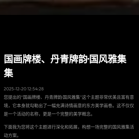
国画牌楼、丹青牌韵·国风雅集
集
2025-12-20 12:54:28
您提出的“国画牌楼、丹青牌韵·国风雅集”这个主题非常优美且富有意
境，它本身就勾勒出了一幅充满诗情画意的东方美学画卷。这不仅仅
是一个活动的名称，更是一个完整的美学概念。
下面我为您将这个主题进行深化和拓展，构想一场完整的国风雅集活
动方案。