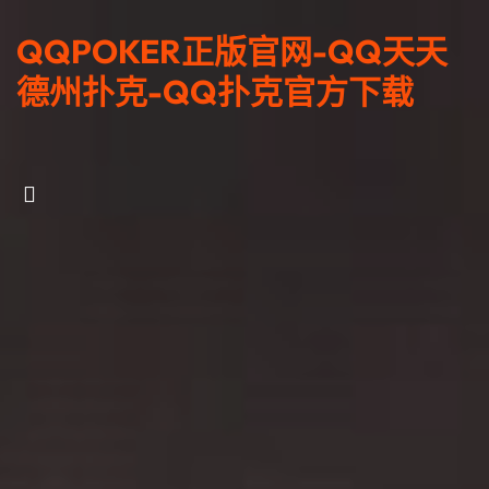
QQPOKER正版官网-QQ天天
德州扑克-QQ扑克官方下载