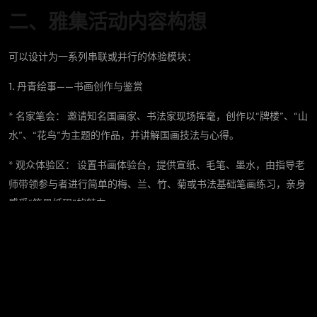
二、雅集活动内容构想
可以设计为一系列串联或并行的体验模块：
1. 丹青绘事——书画创作与鉴赏
*
名家笔会：
邀请知名国画家、书法家现场挥毫，创作以“牌楼”、“山
水”、“花鸟”为主题的作品，并讲解国画技法与心得。
*
观众体验区：
设置书画体验台，提供宣纸、毛笔、墨水，由指导老
师带领参与者进行简单的梅、兰、竹、菊或书法基础笔画练习，亲身
感受“笔墨纸砚”的魅力。
*
微型画展：
在场地内陈列一系列与主题相关的国画精品、扇面、册
页，供来宾静心欣赏。
2. 琴棋和鸣——古典音律与对弈
*
古琴/箫演奏：
邀请乐师在活动现场角落抚琴或吹箫，《流水》《梅