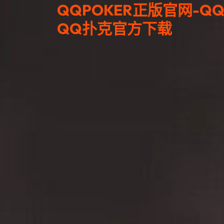
QQPOKER正版官网-Q
QQ扑克官方下载