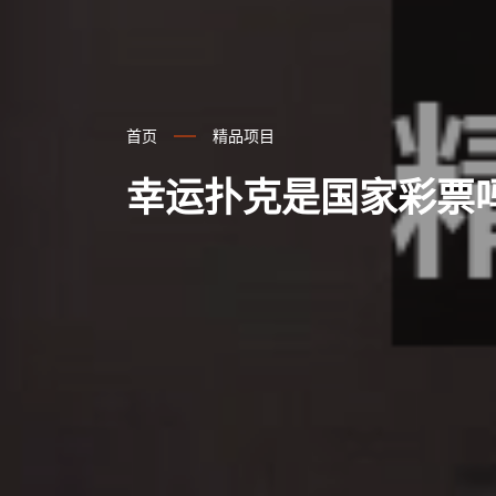
首页
精品项目
幸运扑克是国家彩票