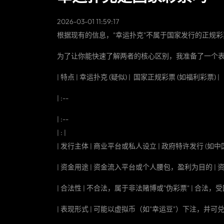
2026-03-01 11:59:17
根据现有的信息，"幸运扑克"
不属于
国家发行的正规彩
为了让你能快速了解两者的核心区别，我准备了一个
| 特点 |
幸运扑克 (疑似)
| ️
国家正规彩票 (如福利彩票)
|
| :--
| :--
| : |
|
发行主体
| 商业平台或私人设立 |
政府特许发行
(如中
|
资金用途
| 资金流入平台或个人腰包，盈利为目的 | 
|
合法性
|
不合法
，属于非法赌博或"伪彩票" |
合法
，受
|
表现形式
| 可能以虚拟币（如"幸运豆"）下注，并可兑