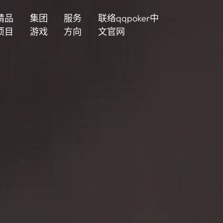
精品
集团
服务
联络qqpoker中
项目
游戏
方向
文官网