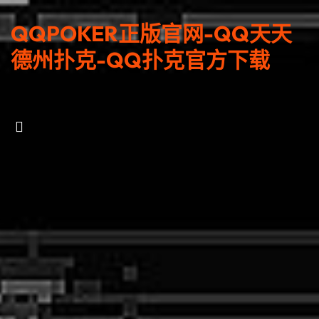
QQPOKER正版官网-QQ天天
德州扑克-QQ扑克官方下载