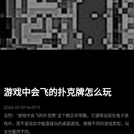
游戏中会飞的扑克牌怎么玩
2026-01-01 14:07:11
当然！“游戏中会飞的扑克牌”这个概念非常酷，它通常出现在电子游
戏中，而不是现实中能直接玩的桌面游戏。根据不同的游戏类型，玩
法也截然不同。