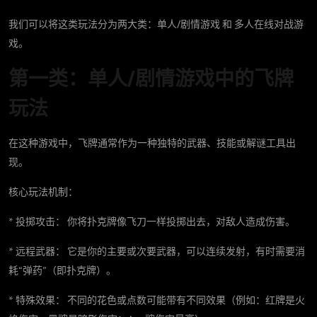
我们可以将这类玩法分为两大类：
单人/剧情游戏
和
多人在线对战游
戏
。
第一类：单人/剧情游戏中的飞牌
玩法
在这种游戏中，飞牌通常作为一种独特的武器、技能或解谜工具出
现。
核心玩法机制：
*
投掷攻击：
你将扑克牌像飞刀一样投掷出去，对敌人造成伤害。
*
远程武器：
它是你的主要或次要武器，可以连续发射，有时需要消
耗“弹药”（即扑克牌）。
*
特殊效果：
不同的花色或点数可能带有不同效果（例如：红牌是火